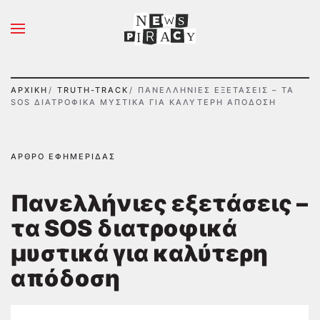
N
S
Skip to main content
A
Y
I
ΑΡΧΙΚΉ
TRUTH-TRACK
ΠΑΝΕΛΛΉΝΙΕΣ ΕΞΕΤΆΣΕΙΣ – ΤΑ
SOS ΔΙΑΤΡΟΦΙΚΆ ΜΥΣΤΙΚΆ ΓΙΑ ΚΑΛΎΤΕΡΗ ΑΠΌΔΟΣΗ
ΆΡΘΡΟ ΕΦΗΜΕΡΊΔΑΣ
Πανελλήνιες εξετάσεις –
τα SOS διατροφικά
μυστικά για καλύτερη
απόδοση