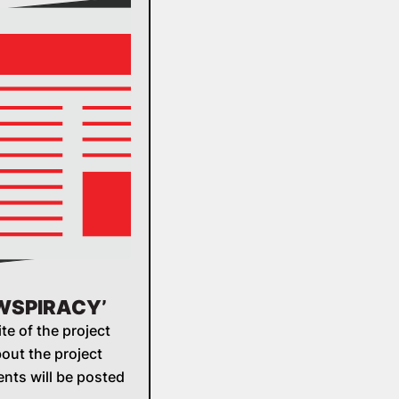
EWSPIRACY’
ite of the project
ut the project
ents will be posted