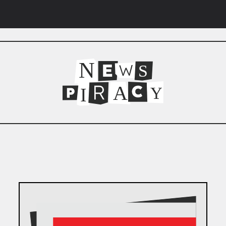
N
S
A
I
Y