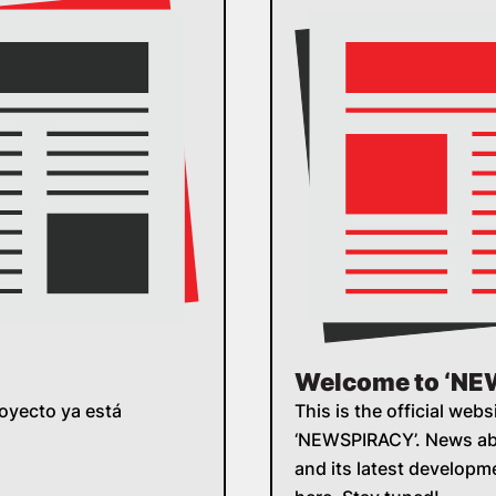
Welcome to ‘N
royecto ya está
This is the official webs
‘NEWSPIRACY’. News abo
and its latest developm