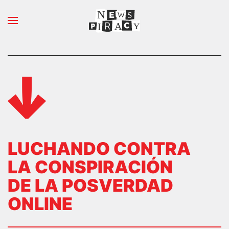
N
S
Ir al contenido principal
A
Y
I
LUCHANDO CONTRA
LA CONSPIRACIÓN
DE LA POSVERDAD
ONLINE