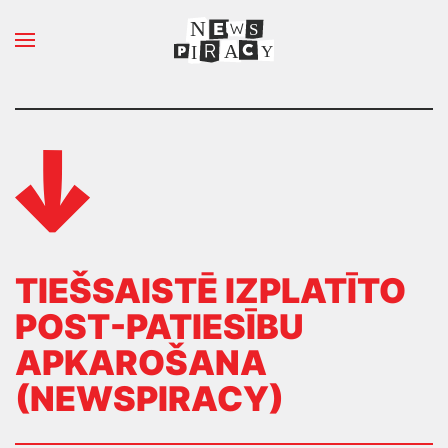
N
S
Pāriet uz galveno saturu
A
Y
I
TIEŠSAISTĒ IZPLATĪTO
POST-PATIESĪBU
APKAROŠANA
(NEWSPIRACY)