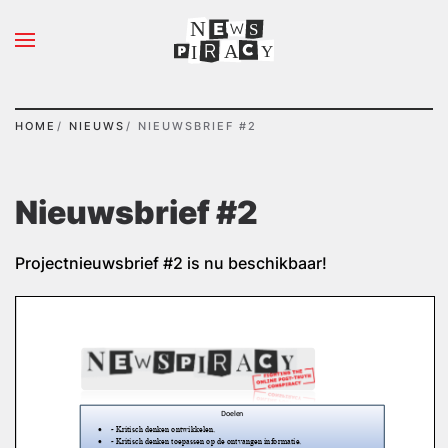
N
S
Overslaan en naar de inhoud gaan
A
Y
I
HOME
NIEUWS
NIEUWSBRIEF #2
Nieuwsbrief #2
Projectnieuwsbrief #2 is nu beschikbaar!