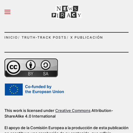
N
S
Ir al contenido principal
A
Y
I
INICIO
TRUTH-TRACK POSTS
X PUBLICACIÓN
This work is licensed under
Creative Commons
Attribution-
ShareAlike 4.0 International
El apoyo de la Comisión Europea a la producción de esta publicación