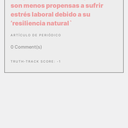
estrés laboral debido a su
‘resiliencia natural`
ARTÍCULO DE PERIÓDICO
0 Comment(s)
TRUTH-TRACK SCORE: -1
Acusada de fingir su
discapacidad
X PUBLICACIÓN
0 Comment(s)