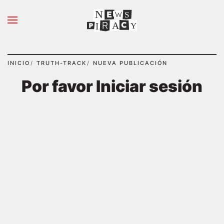
N
S
Ir al contenido principal
A
Y
I
INICIO
TRUTH-TRACK
NUEVA PUBLICACIÓN
Por favor Iniciar sesión