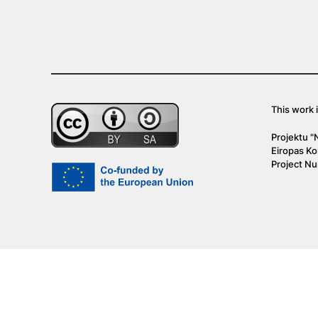
This work 
Projektu "
Eiropas Kom
Project N