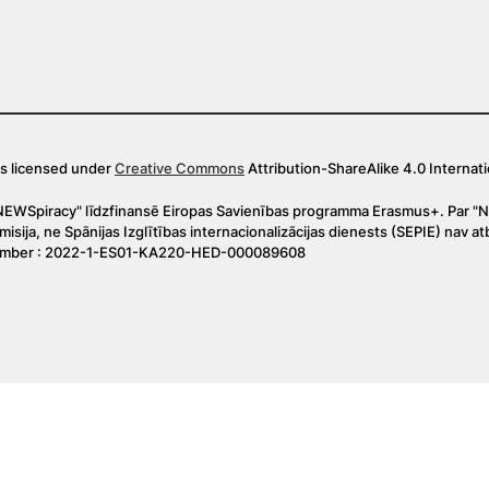
is licensed under
Creative Commons
Attribution-ShareAlike 4.0 Internati
NEWSpiracy" līdzfinansē Eiropas Savienības programma Erasmus+. Par "NEW
isija, ne Spānijas Izglītības internacionalizācijas dienests (SEPIE) nav at
umber : 2022-1-ES01-KA220-HED-000089608