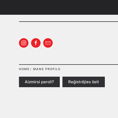
Pāriet uz galveno saturu
HOME
MANS PROFILS
Aizmirsi paroli?
Reģistrējies šeit