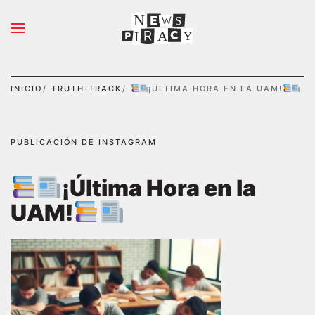
N
S
Ir al contenido principal
A
Y
I
INICIO
TRUTH-TRACK
¡ÚLTIMA HORA EN LA UAM!
PUBLICACIÓN DE INSTAGRAM
¡Última Hora en la
UAM!